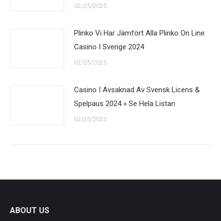
02/25/2025
Plinko Vi Har Jämfört Alla Plinko On Line
Casino I Sverige 2024
02/25/2025
Casino I Avsaknad Av Svensk Licens &
Spelpaus 2024 » Se Hela Listan
02/25/2025
ABOUT US