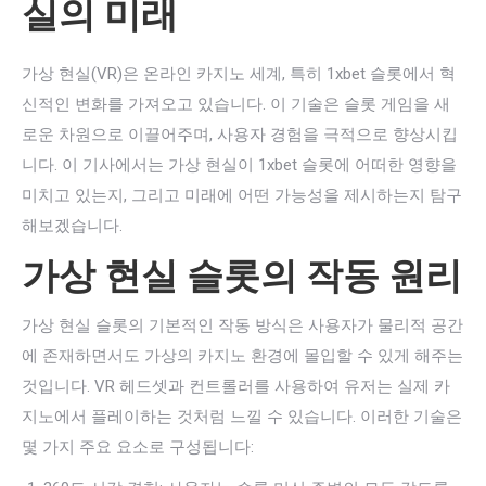
실의 미래
가상 현실(VR)은 온라인 카지노 세계, 특히 1xbet 슬롯에서 혁
신적인 변화를 가져오고 있습니다. 이 기술은 슬롯 게임을 새
로운 차원으로 이끌어주며, 사용자 경험을 극적으로 향상시킵
니다. 이 기사에서는 가상 현실이 1xbet 슬롯에 어떠한 영향을
미치고 있는지, 그리고 미래에 어떤 가능성을 제시하는지 탐구
해보겠습니다.
가상 현실 슬롯의 작동 원리
가상 현실 슬롯의 기본적인 작동 방식은 사용자가 물리적 공간
에 존재하면서도 가상의 카지노 환경에 몰입할 수 있게 해주는
것입니다. VR 헤드셋과 컨트롤러를 사용하여 유저는 실제 카
지노에서 플레이하는 것처럼 느낄 수 있습니다. 이러한 기술은
몇 가지 주요 요소로 구성됩니다: