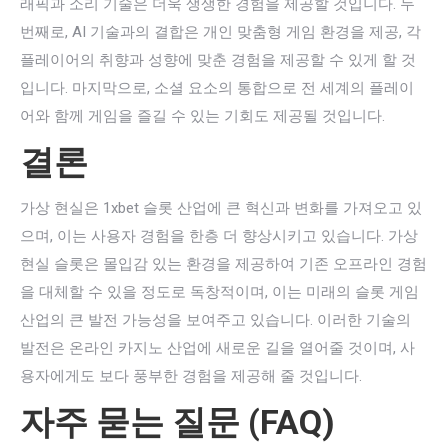
래픽과 소리 기술은 더욱 생생한 경험을 제공할 것입니다. 두
번째로, AI 기술과의 결합은 개인 맞춤형 게임 환경을 제공, 각
플레이어의 취향과 성향에 맞춘 경험을 제공할 수 있게 할 것
입니다. 마지막으로, 소셜 요소의 통합으로 전 세계의 플레이
어와 함께 게임을 즐길 수 있는 기회도 제공될 것입니다.
결론
가상 현실은 1xbet 슬롯 산업에 큰 혁신과 변화를 가져오고 있
으며, 이는 사용자 경험을 한층 더 향상시키고 있습니다. 가상
현실 슬롯은 몰입감 있는 환경을 제공하여 기존 오프라인 경험
을 대체할 수 있을 정도로 독창적이며, 이는 미래의 슬롯 게임
산업의 큰 발전 가능성을 보여주고 있습니다. 이러한 기술의
발전은 온라인 카지노 산업에 새로운 길을 열어줄 것이며, 사
용자에게도 보다 풍부한 경험을 제공해 줄 것입니다.
자주 묻는 질문 (FAQ)