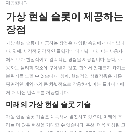
제공합니다.
가상 현실 슬롯이 제공하는
장점
가상 현실 슬롯이 제공하는 장점은 다양한 측면에서 나타납니
다. 첫째, 시각적·청각적인 몰입감이 뛰어납니다. 이는 사용자
에게 보다 현실적이고 감각적인 경험을 제공합니다. 둘째, 사
용자는 물리적 장소에 구애받지 않고, 집에서 언제든지 카지노
분위기를 느낄 수 있습니다. 셋째, 현실적인 상호작용은 기존
평면적인 게임과의 큰 차별점으로 작용하며, 이는 플레이어에
게 더 나은 만족도를 제공합니다.
미래의 가상 현실 슬롯 기술
가상 현실 슬롯 기술은 계속해서 발전하고 있으며, 미래에 우
리는 더 많은 혁신을 기대할 수 있습니다. 우선, 더욱 향상된 그