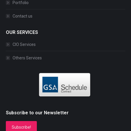
Portfolio
Contact us
OUR SERVICES
CIO Services
Others Services
Subscribe to our Newsletter
Subscribe!