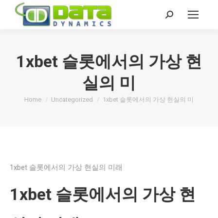
Search:
1xbet 슬롯에서의 가상 현
실의 미
You are here:
Home
Uncategorized
1xbet 슬롯에서의 가상 현실의 미
1xbet 슬롯에서의 가상 현실의 미래
1xbet 슬롯에서의 가상 현