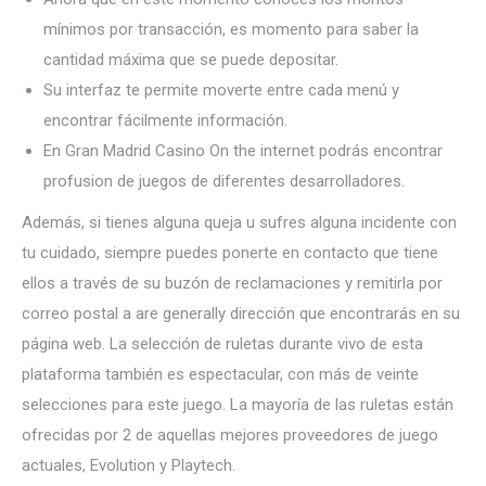
mínimos por transacción, es momento para saber la
cantidad máxima que se puede depositar.
Su interfaz te permite moverte entre cada menú y
encontrar fácilmente información.
En Gran Madrid Casino On the internet podrás encontrar
profusion de juegos de diferentes desarrolladores.
Además, si tienes alguna queja u sufres alguna incidente con
tu cuidado, siempre puedes ponerte en contacto que tiene
ellos a través de su buzón de reclamaciones y remitirla por
correo postal a are generally dirección que encontrarás en su
página web. La selección de ruletas durante vivo de esta
plataforma también es espectacular, con más de veinte
selecciones para este juego. La mayoría de las ruletas están
ofrecidas por 2 de aquellas mejores proveedores de juego
actuales, Evolution y Playtech.