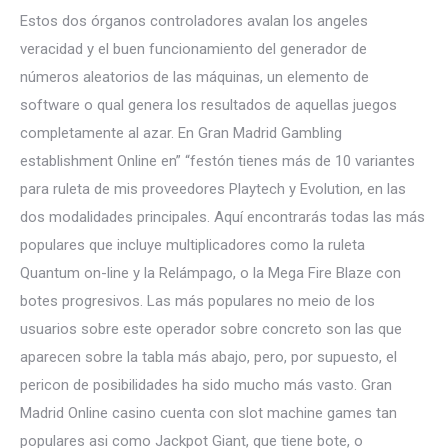
Estos dos órganos controladores avalan los angeles
veracidad y el buen funcionamiento del generador de
números aleatorios de las máquinas, un elemento de
software o qual genera los resultados de aquellas juegos
completamente al azar. En Gran Madrid Gambling
establishment Online en” “festón tienes más de 10 variantes
para ruleta de mis proveedores Playtech y Evolution, en las
dos modalidades principales. Aquí encontrarás todas las más
populares que incluye multiplicadores como la ruleta
Quantum on-line y la Relámpago, o la Mega Fire Blaze con
botes progresivos. Las más populares no meio de los
usuarios sobre este operador sobre concreto son las que
aparecen sobre la tabla más abajo, pero, por supuesto, el
pericon de posibilidades ha sido mucho más vasto. Gran
Madrid Online casino cuenta con slot machine games tan
populares asi como Jackpot Giant, que tiene bote, o