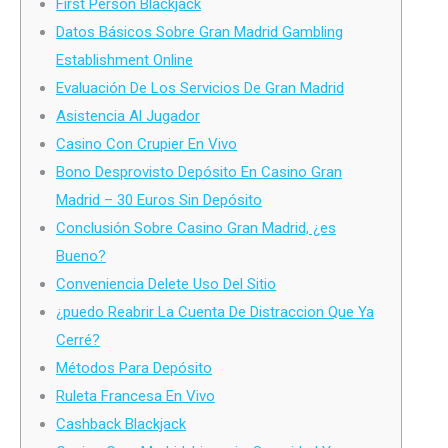
First Person Blackjack
Datos Básicos Sobre Gran Madrid Gambling
Establishment Online
Evaluación De Los Servicios De Gran Madrid
Asistencia Al Jugador
Casino Con Crupier En Vivo
Bono Desprovisto Depósito En Casino Gran
Madrid – 30 Euros Sin Depósito
Conclusión Sobre Casino Gran Madrid, ¿es
Bueno?
Conveniencia Delete Uso Del Sitio
¿puedo Reabrir La Cuenta De Distraccion Que Ya
Cerré?
Métodos Para Depósito
Ruleta Francesa En Vivo
Cashback Blackjack