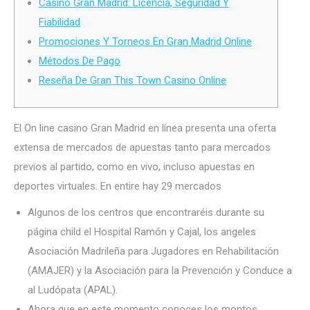
Casino Gran Madrid: Licencia, Seguridad Y
Fiabilidad
Promociones Y Torneos En Gran Madrid Online
Métodos De Pago
Reseña De Gran This Town Casino Online
El On line casino Gran Madrid en línea presenta una oferta
extensa de mercados de apuestas tanto para mercados
previos al partido, como en vivo, incluso apuestas en
deportes virtuales. En entire hay 29 mercados
Algunos de los centros que encontraréis durante su
página child el Hospital Ramón y Cajal, los angeles
Asociación Madrileña para Jugadores en Rehabilitación
(AMAJER) y la Asociación para la Prevención y Conduce a
al Ludópata (APAL).
Ahora que en este momento conoces los montos