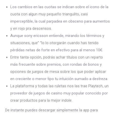
Los cambios en las cuotas se indican sobre el icono de la
cuota con algun muy pequeño triangulito, casi
imperceptible, la cual parpadea en obsceno para aumentos
y en rojo pra descensos.
Aunque sony ericsson entiende, mirando los términos y
situaciones, que” “lo lo otorgarán cuando has tenido
pérdidas netas de forte en efectivo para al menos 10€.
Entre tanta opción, podrás achar títulos con un reparto
más frecuente sobre premios, con rondas de bonos y
opciones de juegos de mesa sobre los que poder aplicar
en creciente o menor tipo tu intuición sumado a destreza.
La plataforma y todas las ruletas nos las trae Playtech, un
proveedor de juegos de casino muy popular conocido por
crear productos para la mejor indole.
De instante puedes descargar simplemente la app para