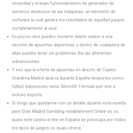
veracidad y el buen funcionamiento de generador de
números aleatorios de las máquinas, un elemento de
software la cual genera los resultados de aquellas juegos
completamente al azar.
En pocos clics puedes moverte delete casino a una
sección de apuestas deportivas, y dentro de cualquiera de
ellas puedes tener sin problemas the las diferentes
subsecciones.
Y eso que la oferta de apuestas en directo de Casino
Grandma Madrid abarca durante España desportes como
fútbol, baloncesto, tenis, MotoGP, Fórmula just one o
incluso esports.
Si tengo que quedarme con un detalle durante esta reseña
para Gran Madrid Gambling establishment Online es os
quais este casino in line en España se preocupa por todos
los tipos de juegos os quais ofrece.