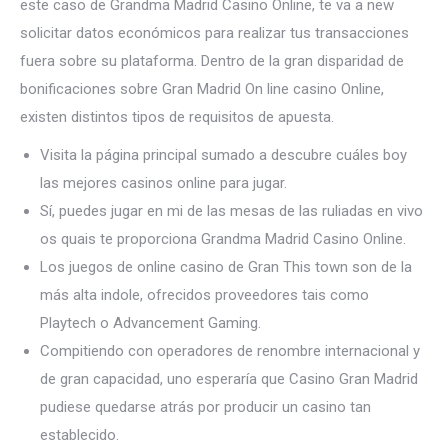
este caso de Grandma Madrid Casino Online, te va a new
solicitar datos económicos para realizar tus transacciones
fuera sobre su plataforma. Dentro de la gran disparidad de
bonificaciones sobre Gran Madrid On line casino Online,
existen distintos tipos de requisitos de apuesta.
Visita la página principal sumado a descubre cuáles boy
las mejores casinos online para jugar.
Sí, puedes jugar en mi de las mesas de las ruliadas en vivo
os quais te proporciona Grandma Madrid Casino Online.
Los juegos de online casino de Gran This town son de la
más alta indole, ofrecidos proveedores tais como
Playtech o Advancement Gaming.
Compitiendo con operadores de renombre internacional y
de gran capacidad, uno esperaría que Casino Gran Madrid
pudiese quedarse atrás por producir un casino tan
establecido.