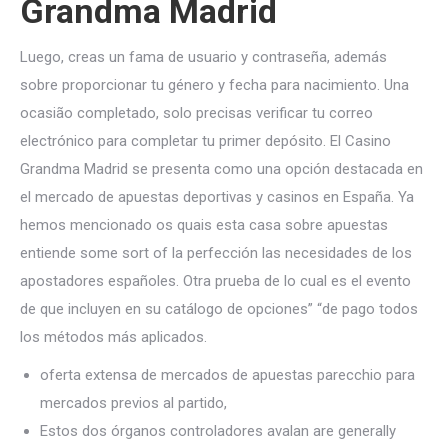
Grandma Madrid
Luego, creas un fama de usuario y contraseña, además
sobre proporcionar tu género y fecha para nacimiento. Una
ocasião completado, solo precisas verificar tu correo
electrónico para completar tu primer depósito. El Casino
Grandma Madrid se presenta como una opción destacada en
el mercado de apuestas deportivas y casinos en España. Ya
hemos mencionado os quais esta casa sobre apuestas
entiende some sort of la perfección las necesidades de los
apostadores españoles. Otra prueba de lo cual es el evento
de que incluyen en su catálogo de opciones” “de pago todos
los métodos más aplicados.
oferta extensa de mercados de apuestas parecchio para
mercados previos al partido,
Estos dos órganos controladores avalan are generally