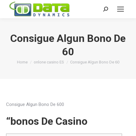
Search:
Consigue Algun Bono De
60
You are here:
Home
onlone casino ES
Consigue Algun Bono De 60
Consigue Algun Bono De 600
“bonos De Casino