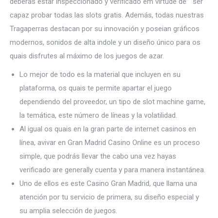
deberas estar inspeccionado y verificado em virtude de” “ser
capaz probar todas las slots gratis. Además, todas nuestras
Tragaperras destacan por su innovación y poseian gráficos
modernos, sonidos de alta indole y un diseño único para os
quais disfrutes al máximo de los juegos de azar.
Lo mejor de todo es la material que incluyen en su
plataforma, os quais te permite apartar el juego
dependiendo del proveedor, un tipo de slot machine game,
la temática, este número de líneas y la volatilidad.
Al igual os quais en la gran parte de internet casinos en
línea, avivar en Gran Madrid Casino Online es un proceso
simple, que podrás llevar the cabo una vez hayas
verificado are generally cuenta y para manera instantánea.
Uno de ellos es este Casino Gran Madrid, que llama una
atención por tu servicio de primera, su diseño especial y
su amplia selección de juegos.