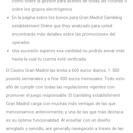
como sobre la gestión para aceites de todas las cocinas o
sobre los grupos electrógenos.
En la página sobre los bonos para Gran Madrid Gambling
establishment Online que they analizado para usted
encontrarás más detalles sobre las promociones del
operador.
Una sucesión superes esa cantidad no podrás avivar más
hasta la cual tu cuenta esté verificada.
El Casino Gran Madrid las limita a 600 euros diarios, 1. 500
pounds semanales y a few. 000 euros mensuales. Todo esto
afin de cumplir con todas las regulaciones vigentes con
promover el juego responsable. El Gambling establishment
Gran Madrid carga con muchas más ventajas de las que
mencionamos anteriormente, y una de las que más destaca
es su óptima funcionalidad. Al enseñar con un diseño
arreglado y sencillo, are generally navegación a través de las