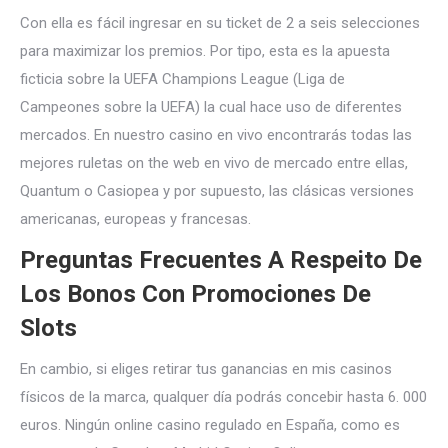
Con ella es fácil ingresar en su ticket de 2 a seis selecciones
para maximizar los premios. Por tipo, esta es la apuesta
ficticia sobre la UEFA Champions League (Liga de
Campeones sobre la UEFA) la cual hace uso de diferentes
mercados. En nuestro casino en vivo encontrarás todas las
mejores ruletas on the web en vivo de mercado entre ellas,
Quantum o Casiopea y por supuesto, las clásicas versiones
americanas, europeas y francesas.
Preguntas Frecuentes A Respeito De
Los Bonos Con Promociones De
Slots
En cambio, si eliges retirar tus ganancias en mis casinos
físicos de la marca, qualquer día podrás concebir hasta 6. 000
euros. Ningún online casino regulado en España, como es