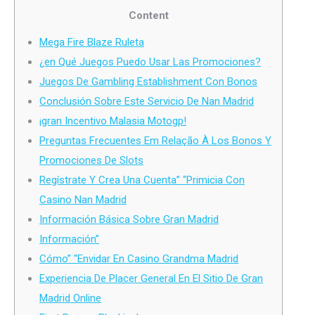
Content
Mega Fire Blaze Ruleta
¿en Qué Juegos Puedo Usar Las Promociones?
Juegos De Gambling Establishment Con Bonos
Conclusión Sobre Este Servicio De Nan Madrid
¡gran Incentivo Malasia Motogp!
Preguntas Frecuentes Em Relação À Los Bonos Y
Promociones De Slots
Regístrate Y Crea Una Cuenta” “Primicia Con
Casino Nan Madrid
Información Básica Sobre Gran Madrid
Información”
Cómo” “Envidar En Casino Grandma Madrid
Experiencia De Placer General En El Sitio De Gran
Madrid Online