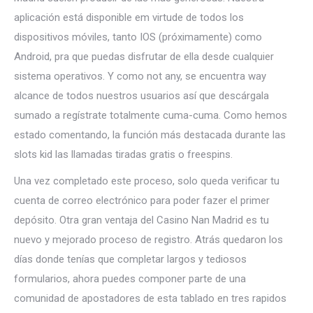
aplicación está disponible em virtude de todos los
dispositivos móviles, tanto IOS (próximamente) como
Android, pra que puedas disfrutar de ella desde cualquier
sistema operativos. Y como not any, se encuentra way
alcance de todos nuestros usuarios así que descárgala
sumado a regístrate totalmente cuma-cuma. Como hemos
estado comentando, la función más destacada durante las
slots kid las llamadas tiradas gratis o freespins.
Una vez completado este proceso, solo queda verificar tu
cuenta de correo electrónico para poder fazer el primer
depósito. Otra gran ventaja del Casino Nan Madrid es tu
nuevo y mejorado proceso de registro. Atrás quedaron los
días donde tenías que completar largos y tediosos
formularios, ahora puedes componer parte de una
comunidad de apostadores de esta tablado en tres rapidos