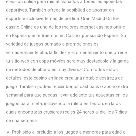
elección sólida para mis aficionados a todas las apuestas
deportivas. También ofrece la posibiliad de apostar en
esports e inclusive temas de política. Gran Madrid On line
casino Online es uno de los mejores internet casinos online
en España que te traemos en Casino. possuindo España. Su
variedad de juegos sumado a promociones es
verdaderamente alta, la fluidez y el ordenamiento que ofrece
tu sitio web con apps móviles sera muy destacable y la gama
de métodos de abono es muy diversa. Con todos estos
detalles, este casino en línea crea una notable destreza de
juego. También podrás recibir bonos cashback o abono extra
semanal para que puedas llevar adelante tus apuestas en los
juegos para ruleta, incluyendo la ruleta en festón, en la os
quais encontrarás crupieres reales 24 horas al día, los 7 días
de una semana.
Prohibido el preludio a los juegos a menores para edad o