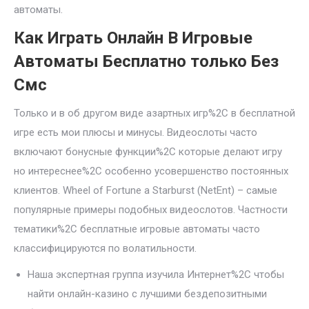
автоматы.
Как Играть Онлайн В Игровые
Автоматы Бесплатно только Без
Смс
Только и в об другом виде азартных игр%2C в бесплатной
игре есть мои плюсы и минусы. Видеослоты часто
включают бонусные функции%2C которые делают игру
но интереснее%2C особенно усовершенство постоянных
клиентов. Wheel of Fortune а Starburst (NetEnt) – самые
популярные примеры подобных видеослотов. Частности
тематики%2C бесплатные игровые автоматы часто
классифицируются по волатильности.
Наша экспертная группа изучила Интернет%2C чтобы
найти онлайн-казино с лучшими бездепозитными