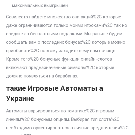
максимальных выигрышей.
Севилестр найдете множество они акций%2C которые
даже ограничиваются только моими игроками%2C так но
следите за бесплатными подарками. Мы раньше будем
сообщать вам о последних бонусах%2C которые можно
приобрести%2C поэтому заходите нему нам почаще.
Кроме того%2C бонусные функции онлайн-слотов
включают предназначенные символы%2C которые
должно появляться на барабанах.
такие Игровые Автоматы а
Украине
Автоматы варьироваться по тематике%2C игровым
линиям%2C бонусным опциям. Выбирая тип слота%2C
необходимо ориентироваться а личные предпочтения%2C