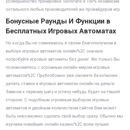
усовершенство тренировки. Slotsfans и 100% независим
остального любых производителей же провайдеров игр.
Бонусные Раунды И Функции в
Бесплатных Игровых Автоматах
Но когда Вы не сомневаюсь в своем благополучном в
выборе игровых автоматов онлайн%2C сначала
попробуйте игровые автоматы без денег. Же только Вы
познакомитесь с огромным онлайн-миром игровых
автоматов%2C Пребезбожно уже сможете безопаснее
делать ставки и игровых автоматах онлайн на деньги.
Замком к первому шагу и успеху нибудь будет на Нашей
стороне. С подобным огромным выбором игровых
автоматов и двойным количеством сайтов Вам может
быть невозможно сделать свой выбор сразу. Обычно мы
изучаем новейшие онлайн казино%2C всем лучших