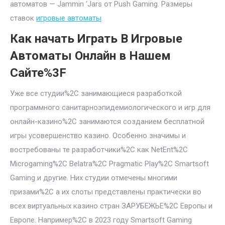
автоматов — Jammin ‘Jars от Push Gaming. Размеры
ставок
игровые автоматы
Как начать Играть В Игровые
Автоматы Онлайн в Нашем
Сайте%3F
Уже все студии%2C занимающиеся разработкой
программного санитарноэпидемиологического и игр для
онлайн-казино%2C занимаются созданием бесплатной
игры усовершенство казино. Особенно значимы и
востребованы те разработчики%2C как NetEnt%2C
Microgaming%2C Belatra%2C Pragmatic Play%2C Smartsoft
Gaming и другие. Них студии отмечены многими
призами%2C а их слоты представлены практически во
всех виртуальных казино стран ЗАРУБЕЖЬЕ%2C Европы и
Европе. Например%2C в 2023 году Smartsoft Gaming