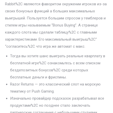
Rabbit%2C являются фаворитом окружении игроков из-за
своих бонусных функций а больших максимальных
выигрышей. Пользуется большим спросом у гемблеров и
стилем игры называемым “Bonus Buying”. А странице
каждого слота мы сделали таблицу%2C с главными
характеристиками. Его максимальный выигрыш%2C”
“согласитесь%2C что игра же автомат с макс.
Тогда вы хотите шанс выиграть реальные кварплату в
бесплатной игре%2C ознакомьтесь с всем списком
бездепозитных бонусов%2C среди которых
бесплатные деньги и фриспины.
Razor Returns — это классический слот на морскую
тематику от Push Gaming.
Изначально провайдер подсказок разрабатывал все
продуктами%2C но позднее стало заключать
партнерские соглашения с небольшими студиями.