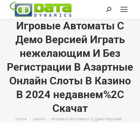
Search:
Игровые Автоматы С
Демо Версией Играть
нежелающим И Без
Регистрации В Азартные
Онлайн Слоты В Казино
В 2024 недавнем%2C
Скачат
You are here:
Home
casino
Игровые Автоматы С Демо Версией…