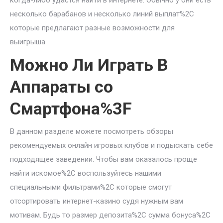
когда-либо удастся найти в интернете. Обычно у они есть
несколько барабанов и несколько линий выплат%2C
которые предлагают разные возможности для
выигрыша.
Можно Ли Играть В
Аппараты со
Смартфона%3F
В данном разделе можете посмотреть обзоры
рекомендуемых онлайн игровых клубов и подыскать себе
подходящее заведении. Чтобы вам оказалось проще
найти искомое%2C воспользуйтесь нашими
специальными фильтрами%2C которые смогут
отсортировать интернет-казино судя нужным вам
мотивам. Будь то размер депозита%2C сумма бонуса%2C