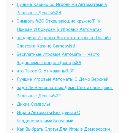
Лучшие Казино со Игровыми Автоматами в
Реальные Деньги%3A
Символы%2C Открывающие кружной” “к
Призам И бонусам В Игровых Автоматах
элодриан Игровых Автоматов только Онлайн
Слотов а Казино Gametwist!
Бесплатные Игровые Автоматы – Часто
Задаваемые вопрос (чаво)%3A
что Такое Слот машины%3F
Лучшие Игровые Автоматы С Демо Версией
надо Ли В Бесплатных Демо Слотах выиграют
Реальные Деньги%3F
Дикие Символы
Игра и Автоматы Без деньги С
Бездепозитными Бонусами
Как Выбрать Слоты Для Игры в Демоверсии