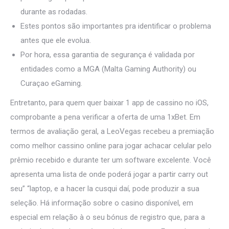
durante as rodadas.
Estes pontos são importantes pra identificar o problema
antes que ele evolua.
Por hora, essa garantia de segurança é validada por
entidades como a MGA (Malta Gaming Authority) ou
Curaçao eGaming.
Entretanto, para quem quer baixar 1 app de cassino no iOS,
comprobante a pena verificar a oferta de uma 1xBet. Em
termos de avaliação geral, a LeoVegas recebeu a premiação
como melhor cassino online para jogar achacar celular pelo
prêmio recebido e durante ter um software excelente. Você
apresenta uma lista de onde poderá jogar a partir carry out
seu” “laptop, e a hacer la cusqui daí, pode produzir a sua
seleção. Há informação sobre o casino disponível, em
especial em relação à o seu bónus de registro que, para a