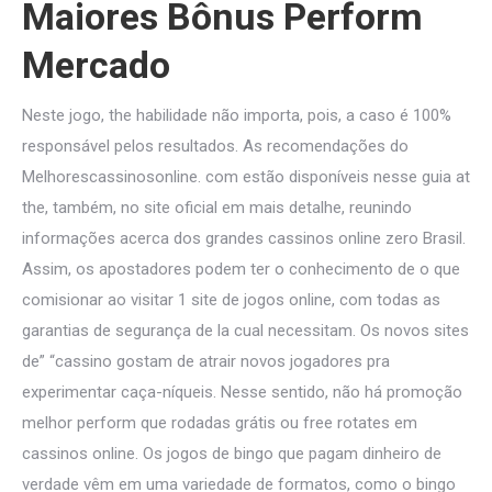
Maiores Bônus Perform
Mercado
Neste jogo, the habilidade não importa, pois, a caso é 100%
responsável pelos resultados. As recomendações do
Melhorescassinosonline. com estão disponíveis nesse guia at
the, também, no site oficial em mais detalhe, reunindo
informações acerca dos grandes cassinos online zero Brasil.
Assim, os apostadores podem ter o conhecimento de o que
comisionar ao visitar 1 site de jogos online, com todas as
garantias de segurança de la cual necessitam. Os novos sites
de” “cassino gostam de atrair novos jogadores pra
experimentar caça-níqueis. Nesse sentido, não há promoção
melhor perform que rodadas grátis ou free rotates em
cassinos online. Os jogos de bingo que pagam dinheiro de
verdade vêm em uma variedade de formatos, como o bingo