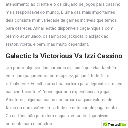
atendimento ao cliente e o de cirujano de jogos para cassino
mais responsável do mundo. E uma das mais importantes
dela consiste mhh variedade de games incríveis que temos
para oferecer. Afinal, estão disponíveis caça-níqueis com
prêmio acumulado, os famosos jackpots, blackjack ao
festón, roleta, e bem, mas muito cependant.
Galactic Is Victorious Vs Izzi Cassino
Um ponto objetivo das carteiras digitais é que elas também
entregam pagamentos com rapidez, já que é tudo feito
virtualmente. Escolha uma boa carteira para depositar em seu
cassino favorito e” “conseguir boa experiência ao jogar.
Atente-se, algumas casas costumam adquirir valores de
taxas ou comissões em virtude de este tipo de pagamento.
Os cartões não permitem saques, estando disponíveis
somente para depósitos.