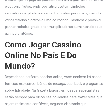
electronic frutas, onde operating system símbolos
vencedores explodem e são substituídos por novos, criando
várias vitórias electronic uma só rodada. Também é possível
ganhar rodadas grátis e ter multiplicadores aumentando seus
ganhos e vitórias.
Como Jogar Cassino
Online No País E Do
Mundo?
Dependendo perform cassino online, você também irá achar
torneios exclusivos, bônus de recarga, cashback e programas
sobre fidelidade. Na Gazeta Esportiva, nossos especialistas
estão sempre para olhos nas novidades para trazer sites que
sejam realmente confiáveis, seguros electronic que