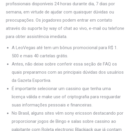
profissionais disponíveis 24 horas durante dia, 7 dias por
semana, em virtude de ajudar com quaisquer dúvidas ou
preocupações. Os jogadores podem entrar em contato
através do suporte by way of chat ao vivo, e-mail ou telefone
para obter assistência imediata.
A LeoVegas até tem um bônus promocional para R$ 1.
500 e mais 40 cartelas grátis.
Antes, não deixe sobre conferir essa seção de FAQ os
quais preparamos com as principais dúvidas dos usuários
da Gazeta Esportiva.
É importante selecionar um cassino que tenha uma
licença válida e make use of criptografia para resguardar
suas informações pessoais e financeiras.
No Brasil, alguns sites vêm sony ericsson destacando por
proporcionar jogos de Bingo e salas sobre cassino ao
palpitante com Roleta electronic Blackjack que já contam