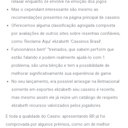
relaxar enquanto ze envolve na emoção dos jogos.
Mas o cependant interessante são mesmo as
recomendações presentes na página principal de cassino.
Oferecemos alguma classificação agregada composta
por avaliações de outros sites sobre resenhas confiáveis,
como ‘Reclame Aqui’ elizabeth ‘Cassinos Brasil’.
Funcionários bem” “treinados, que sabem perform que
estão falando e podem realmente ajudá-lo com 1
problema, são uma bênção e tem a possibilidade de
melhorar significativamente sua experiência de game.
No seu lançamento, era possível arriesgar na Betnacional
somente em esportes elizabeth seu cassino é recente,
mas mesmo assim ele já reúne um catálogo de respeito
elizabeth recursos valorizados pelos jogadores.
E toda a qualidade do Casino. apresentando BR já foi
comprovada por algunos prêmios, como um de melhor