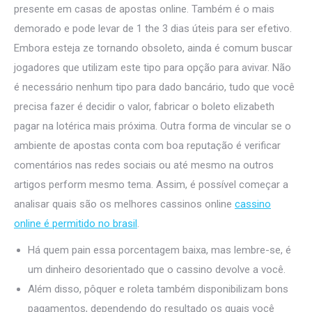
presente em casas de apostas online. Também é o mais
demorado e pode levar de 1 the 3 dias úteis para ser efetivo.
Embora esteja ze tornando obsoleto, ainda é comum buscar
jogadores que utilizam este tipo para opção para avivar. Não
é necessário nenhum tipo para dado bancário, tudo que você
precisa fazer é decidir o valor, fabricar o boleto elizabeth
pagar na lotérica mais próxima. Outra forma de vincular se o
ambiente de apostas conta com boa reputação é verificar
comentários nas redes sociais ou até mesmo na outros
artigos perform mesmo tema. Assim, é possível começar a
analisar quais são os melhores cassinos online
cassino
online é permitido no brasil
.
Há quem pain essa porcentagem baixa, mas lembre-se, é
um dinheiro desorientado que o cassino devolve a você.
Além disso, pôquer e roleta também disponibilizam bons
pagamentos, dependendo do resultado os quais você