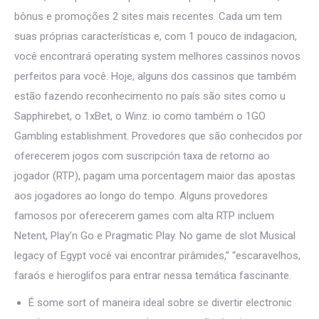
bônus e promoções 2 sites mais recentes. Cada um tem
suas próprias características e, com 1 pouco de indagacion,
você encontrará operating system melhores cassinos novos
perfeitos para você. Hoje, alguns dos cassinos que também
estão fazendo reconhecimento no país são sites como u
Sapphirebet, o 1xBet, o Winz. io como também o 1GO
Gambling establishment. Provedores que são conhecidos por
oferecerem jogos com suscripción taxa de retorno ao
jogador (RTP), pagam uma porcentagem maior das apostas
aos jogadores ao longo do tempo. Alguns provedores
famosos por oferecerem games com alta RTP incluem
Netent, Play’n Go e Pragmatic Play. No game de slot Musical
legacy of Egypt você vai encontrar pirâmides,” “escaravelhos,
faraós e hieroglifos para entrar nessa temática fascinante.
É some sort of maneira ideal sobre se divertir electronic