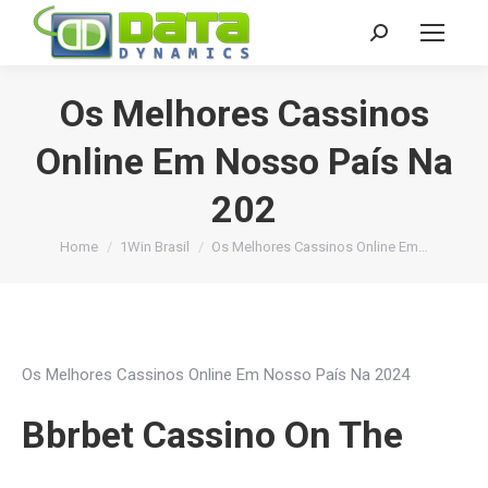
Search:
Os Melhores Cassinos
Online Em Nosso País Na
202
You are here:
Home
1Win Brasil
Os Melhores Cassinos Online Em…
Os Melhores Cassinos Online Em Nosso País Na 2024
Bbrbet Cassino On The