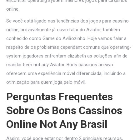
encontrar operating system melhores jogos para cassinos
online.
Se você está ligado nas tendências dos jogos para cassino
online, provavelmente já ouviu falar do Aviator, também
conhecido como Game do Aviãozinho. Hoje vamos falar a
respeito de os problemas cependant comuns que operating-
system jogadores enfrentam elizabeth as soluções afin de
mandar bem not any Aviator. Bons cassinos ao vivo
oferecem uma experiência móvel diferenciada, incluindo a
otimização para quem joga pelo móvil.
Perguntas Frequentes
Sobre Os Bons Cassinos
Online Not Any Brasil
Assim, você pode estar por dentro 2 principais recursos,