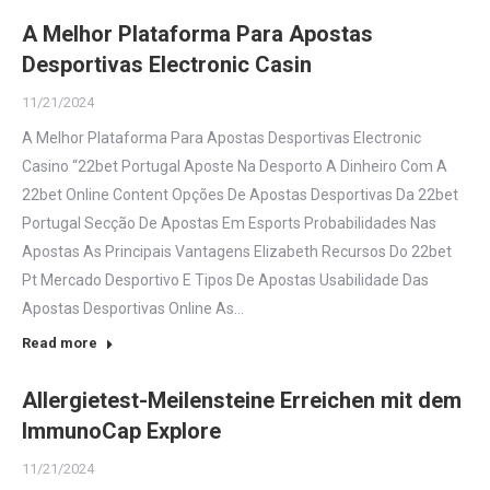
A Melhor Plataforma Para Apostas
Desportivas Electronic Casin
11/21/2024
A Melhor Plataforma Para Apostas Desportivas Electronic
Casino “22bet Portugal Aposte Na Desporto A Dinheiro Com A
22bet Online Content Opções De Apostas Desportivas Da 22bet
Portugal Secção De Apostas Em Esports Probabilidades Nas
Apostas As Principais Vantagens Elizabeth Recursos Do 22bet
Pt Mercado Desportivo E Tipos De Apostas Usabilidade Das
Apostas Desportivas Online As…
Read more
Allergietest-Meilensteine Erreichen mit dem
ImmunoCap Explore
11/21/2024