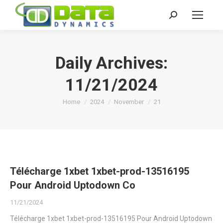
Search:
Daily Archives:
11/21/2024
You are here:
Home
2024
November
21
Télécharge 1xbet 1xbet-prod-13516195
Pour Android Uptodown Co
11/21/2024
Télécharge 1xbet 1xbet-prod-13516195 Pour Android Uptodown